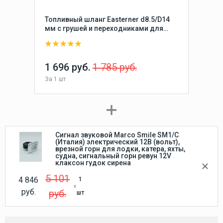
Топливный шланг Easterner d8.5/D14
мм с грушей и переходниками для
топливного бака и лодочных моторов
Yamaha, Tohatsu, Nissan, Mercury,
Evinrude
1 696 руб.
1 785 руб.
За
1 шт
Сигнал звуковой Marco Smile SM1/C
(Италия) электрический 12В (вольт),
врезной горн для лодки, катера, яхты,
судна, сигнальный горн ревун 12V
клаксон гудок сирена
5 101
4 846
1
руб.
руб.
шт