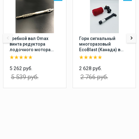
Гребной вал Omax
Горн сигнальный
винта редуктора
многоразовый
лодочного мотора
EcoBlast (Канада) в
Yamaha 20-30, F20-25
комплекте с насосом,
перезаряжаемый
воздушный звуковой
5 262 руб.
2 628 руб.
сигнал
5 539 руб.
2 766 руб.
пневматический
туманный горн,
пластиковый баллон