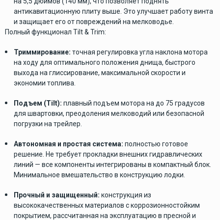
на 5,5 дюймов (140 мм), что позволяет поднять
антикавитационную плиту выше. Это улучшает работу винта
и защищает его от повреждений на мелководье.
Полный функционал Tilt & Trim:
Триммирование:
точная регулировка угла наклона мотора
на ходу для оптимального положения днища, быстрого
выхода на глиссирование, максимальной скорости и
экономии топлива.
Подъем (Tilt):
плавный подъем мотора на до 75 градусов
для швартовки, преодоления мелководий или безопасной
погрузки на трейлер.
Автономная и простая система:
полностью готовое
решение. Не требует прокладки внешних гидравлических
линий — все компоненты интегрированы в компактный блок.
Минимальное вмешательство в конструкцию лодки.
Прочный и защищенный:
конструкция из
высококачественных материалов с коррозионностойким
покрытием, рассчитанная на эксплуатацию в пресной и