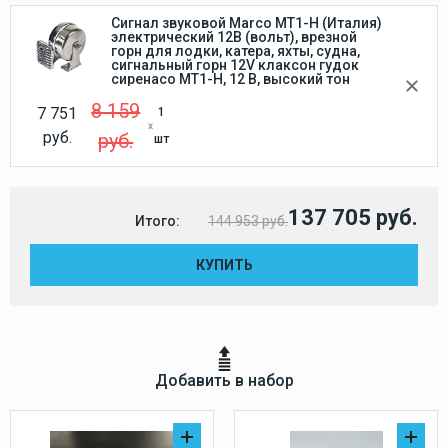
Сигнал звуковой Marco MT1-H (Италия)
электрический 12В (вольт), врезной
горн для лодки, катера, яхты, судна,
сигнальный горн 12V клаксон гудок
сиренаco MT1-H, 12 В, высокий тон
8 159
7 751
1
руб.
руб.
шт
137 705 руб.
Итого:
144 953 руб.
КУПИТЬ
Добавить в набор