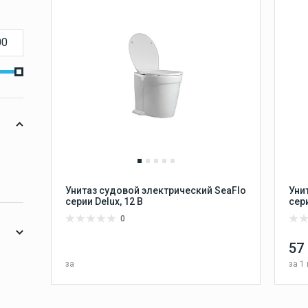
аудиосистемы
 МЕБЕЛЬ И ИНТЕРЬЕР
ПАЛУБНОЕ ОБОРУДОВАНИЕ
Морская акустика и
магнитолы
Е АУДИОСИСТЕМЫ
ЛЮКИ И ФУРНИТУРА
ВИНТЫ ГРЕ
Морские магнитолы
тие
ТИ ДЛЯ МОТОРОВ
ЛОДКИ
ЛОДОЧНЫЕ МОТОРЫ
Кокпит и хранение
Эхолоты и
картплоттеры
Унитаз судовой электрический SeaFlo
Уни
серии Delux, 12 В
сер
0
57
Зарядные устройства
за
за
1 
Сравнить
НЕТ В НАЛИЧИИ
В избранное