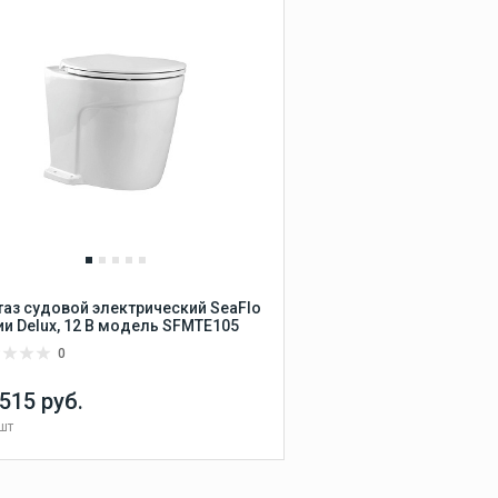
Люки для лодки
Палубные люки
БНЫЕ
Смотровые люки
Такелаж и парусное
снаряжение
Радиосвязь и
коммуникация
таз судовой электрический SeaFlo
ии Delux, 12 В модель SFMTE105
0
 515 руб.
Аккумуляторы
шт
Сравнить
В КОРЗИНУ
В избранное