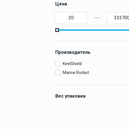
оборудование
Цена
СУДОВАЯ
Покрытие
палубное
МОРСКИ
Искусственное
палубное покры
ЗАПЧАС
Камбузное
оборудование
Производитель
KeelShield
Marine Rocket
Дельные вещи
Вес упаковки
0.1 кг
Навигация и
электроника
0.2 кг
0.3 кг