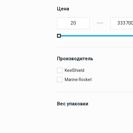
оборудование
СУДОВАЯ
Цена
Покрытие
палубное
МОРСКИ
Искусственное
палубное покры
ЗАПЧАС
Камбузное
оборудование
Производитель
KeelShield
Дельные вещи
Marine Rocket
Вес упаковки
Навигация и
0.1 кг
электроника
0.2 кг