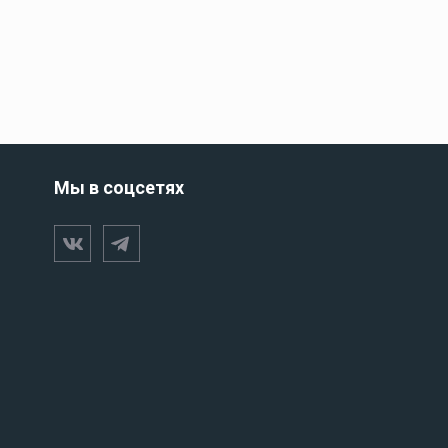
Люки для лодки
Палубные люки
БНЫЕ
Смотровые люки
Такелаж и парусное
снаряжение
Мы в соцсетях
Радиосвязь и
коммуникация
Аккумуляторы