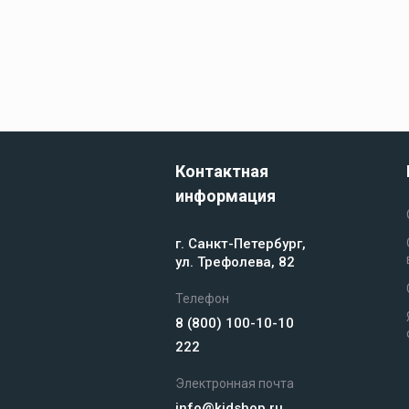
оборудование
СУДОВАЯ
Покрытие
палубное
МОРСКИ
Искусственное
палубное покры
ЗАПЧАС
Камбузное
оборудование
Контактная
информация
Дельные вещи
г. Санкт-Петербург,
ул. Трефолева, 82
Телефон
8 (800) 100-10-10
Навигация и
222
электроника
Электронная почта
info@kidshop.ru