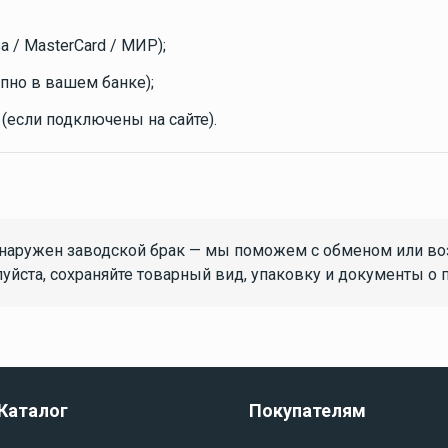
a / MasterCard / МИР);
Аксессуары для
рыбалки
упно в вашем банке);
(если подключены на сайте).
ие
Аксессуары для лодок
ПВХ
бнаружен заводской брак — мы поможем с обменом или воз
йста, сохраняйте товарный вид, упаковку и документы о 
Винты гребные
Гребные винты Yamaha
Гребные винты Yamaha
60-140 л.с.
Каталог
Покупателям
Лодочные моторы