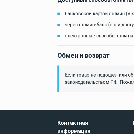
банковской картой онлайн (Vis
Готовые
комплекты
через онлайн-банк (если дост
электронные способы оплаты 
Техобслуживан
Обмен и возврат
и покраска
Если товар не подошёл или о
законодательством РФ. Пожалу
Тенты и чехлы
Контактная
Лодки
информация