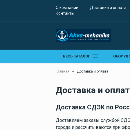
Освещение
О компании
Доставка и оплата
Контакты
Навигационные
огни
Топовые огни
Ходовые огни
Якорное и
швартовное
оборудование
ВЕСЬ КАТАЛОГ
ОБОРУД
Якорные
ОБОРУД
лебедки
Главная
Доставка и оплата
Барабанные
ПРИБОР
якорные лебедк
Доставка и оплат
Вертикальные
Помпы и
ЗВУКОВ
якорные лебедк
водопровод
Доставка СДЭК по Росс
Водяные помпы
ЯКОРНО
Осушительные
трюмные помпы
Доставляем заказы службой СДЭК
САНТЕХ
города и рассчитываются при офо
Палубное