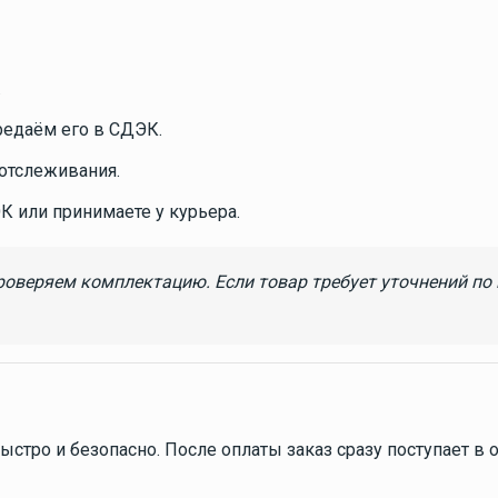
аудиосистемы
 МЕБЕЛЬ И ИНТЕРЬЕР
ПАЛУБНОЕ ОБОРУДОВАНИЕ
Морская акустика и
магнитолы
Е АУДИОСИСТЕМЫ
ЛЮКИ И ФУРНИТУРА
ВИНТЫ ГРЕ
.
Морские магнитолы
тие
ТИ ДЛЯ МОТОРОВ
ЛОДКИ
ЛОДОЧНЫЕ МОТОРЫ
редаём его в СДЭК.
Кокпит и хранение
 отслеживания.
К или принимаете у курьера.
роверяем комплектацию. Если товар требует уточнений по
Эхолоты и
картплоттеры
Зарядные устройства
стро и безопасно. После оплаты заказ сразу поступает в о