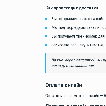
оборудование
СУДОВАЯ
Как происходит доставка
Покрытие
палубное
МОРСКИ
Вы оформляете заказ на сайте
Искусственное
палубное покры
ЗАПЧАС
Мы подтверждаем заказ и пе
Камбузное
Вы получаете трек-номер для
оборудование
Забираете посылку в ПВЗ СДЭ
Важно: перед отправкой мы п
Дельные вещи
вами для согласования.
Оплата онлайн
Навигация и
электроника
Оплатить заказ можно онлайн — бы
Доступные способы оплаты