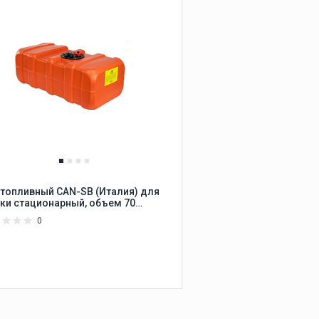
Крепления гребных
винтов Yamaha
Система зажигания
Yamaha
Система запуска Yamaha
Система охлаждения
Yamaha
Топливная система
Yamaha
Чека и кнопка остановки
Yamaha
 топливный CAN-SB (Италия) для
ки стационарный, объем 70
ров, размер 800х400х280 мм
0
Сравнить
НЕТ В НАЛИЧИИ
В избранное