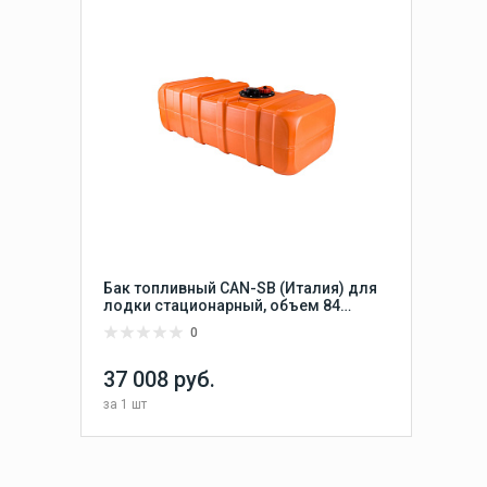
Бак топливный CAN-SB (Италия) для
лодки стационарный, объем 84
литра, размер 950х400х280 мм
0
37 008 руб.
за
1 шт
Сравнить
В КОРЗИНУ
В избранное