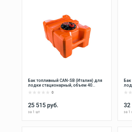
Аксессуары для
рыбалки
ие
Аксессуары для лодок
ПВХ
Бак топливный CAN-SB (Италия) для
Бак
лодки стационарный, объем 40
лод
Винты гребные
литров, размер 500х400х280 мм
лит
0
Гребные винты Yamaha
Гребные винты Yamaha
25 515 руб.
32
60-140 л.с.
за
1 шт
за
1 
Лодочные моторы
Сравнить
В КОРЗИНУ
В избранное