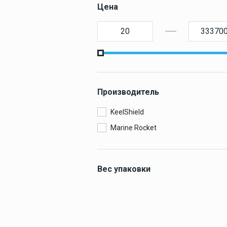
оборудование
Цена
СУДОВАЯ
Покрытие
палубное
МОРСКИ
Искусственное
палубное покры
ЗАПЧАС
Камбузное
оборудование
Производитель
KeelShield
Marine Rocket
Дельные вещи
Вес упаковки
0.1 кг
Навигация и
электроника
0.2 кг
0.3 кг