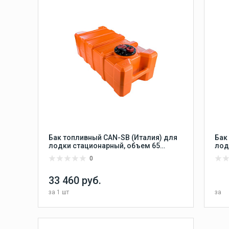
Лодочные моторы
Suzuki
ки
Лодочные моторы Suzuki
4-тактные
Бак топливный CAN-SB (Италия) для
Бак
лодки стационарный, объем 65
лод
литров, размер 800х400х280 мм
лит
0
33 460 руб.
за
1 шт
за
Сравнить
В КОРЗИНУ
В избранное