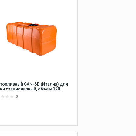
Люки для лодки
Палубные люки
БНЫЕ
Смотровые люки
Такелаж и парусное
снаряжение
Радиосвязь и
коммуникация
 топливный CAN-SB (Италия) для
ки стационарный, объем 120
ров, размер 950х400х400 мм
0
Аккумуляторы
Сравнить
НЕТ В НАЛИЧИИ
В избранное