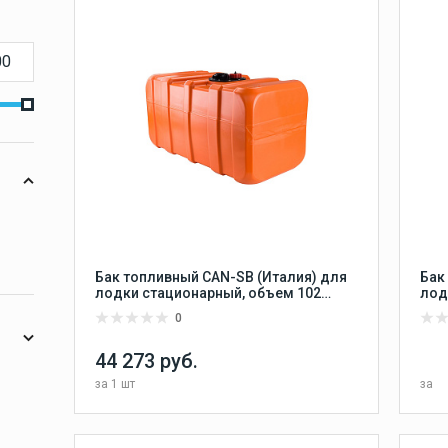
аудиосистемы
 МЕБЕЛЬ И ИНТЕРЬЕР
ПАЛУБНОЕ ОБОРУДОВАНИЕ
Морская акустика и
магнитолы
Е АУДИОСИСТЕМЫ
ЛЮКИ И ФУРНИТУРА
ВИНТЫ ГРЕ
Морские магнитолы
тие
ТИ ДЛЯ МОТОРОВ
ЛОДКИ
ЛОДОЧНЫЕ МОТОРЫ
Кокпит и хранение
Эхолоты и
картплоттеры
Бак топливный CAN-SB (Италия) для
Бак
лодки стационарный, объем 102
лод
литра, размер 800х400х400 мм
лит
0
44 273 руб.
Зарядные устройства
за
1 шт
за
Сравнить
В КОРЗИНУ
В избранное