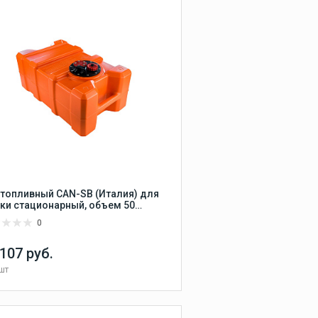
Аварийно-
спасательные
средства
Прицепы и слипование
 топливный CAN-SB (Италия) для
ки стационарный, объем 50
Запчасти для моторов
ров, размер 650х400х280 мм
0
Запчасти для моторов
Yamaha
 107 руб.
Вал гребного винта
шт
Yamaha
Дистанционное
Сравнить
управление Yamaha
В КОРЗИНУ
В избранное