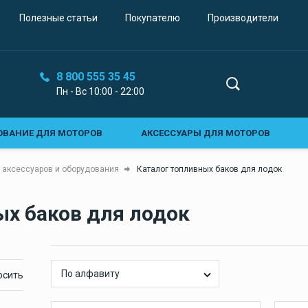
Звуковые сигналы
Полезные статьи
Покупателю
Производители
Электрические сигналы
Воздушные горны
8 800 555 35 45
Пн - Вс 10:00 - 22:00
Топливная система
Топливные баки для
ОВАНИЕ ДЛЯ МОТОРОВ
АКСЕССУАРЫ ДЛЯ МОТОРОВ
лодок
Стационарные топливные
ОВАНИЕ ДЛЯ ВОДОМЕТОВ
СИСТЕМЫ УПРАВЛЕНИЯ СУДНОМ
 аксессуаров и оборудования
Каталог топливных баков для лодок
баки
Ы КОНТРОЛЯ
ЭЛЕКТРООБОРУДОВАНИЕ
ОСВЕЩЕНИЕ
и
ых баков для лодок
Судовая мебель и
ЫЕ СИГНАЛЫ
СТЕКЛООЧИСТИТЕЛИ И ОСТЕКЛЕНИЕ
и
интерьер
Мебель для лодки
Е И ШВАРТОВНОЕ ОБОРУДОВАНИЕ
ТОПЛИВНАЯ СИСТЕМА
Кресло для лодки
По алфавиту
НИЧЕСКАЯ И ФАНОВАЯ СИСТЕМА
ПОМПЫ И ВОДОПРОВОД
Морские