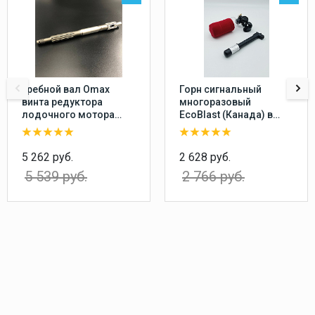
Гребной вал Omax
Горн сигнальный
винта редуктора
многоразовый
лодочного мотора
EcoBlast (Канада) в
Yamaha 20-30, F20-25
комплекте с насосом,
перезаряжаемый
воздушный звуковой
5 262 руб.
2 628 руб.
сигнал
5 539 руб.
2 766 руб.
пневматический
туманный горн,
пластиковый баллон