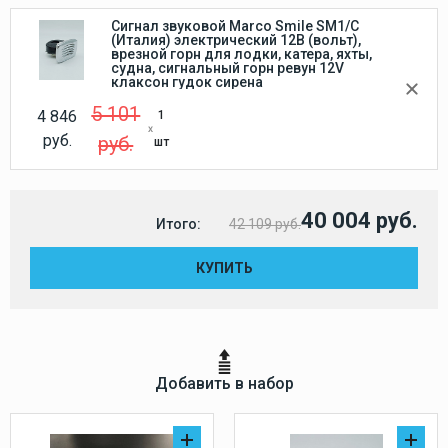
Сигнал звуковой Marco Smile SM1/C
(Италия) электрический 12В (вольт),
врезной горн для лодки, катера, яхты,
судна, сигнальный горн ревун 12V
клаксон гудок сирена
5 101
4 846
1
руб.
руб.
шт
40 004 руб.
Итого:
42 109 руб.
КУПИТЬ
Добавить в набор