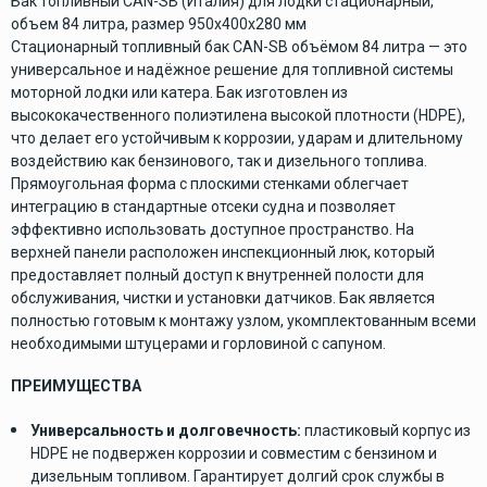
Бак топливный CAN-SB (Италия) для лодки стационарный,
объем 84 литра, размер 950х400х280 мм
Стационарный топливный бак CAN-SB объёмом 84 литра — это
универсальное и надёжное решение для топливной системы
моторной лодки или катера. Бак изготовлен из
высококачественного полиэтилена высокой плотности (HDPE),
что делает его устойчивым к коррозии, ударам и длительному
воздействию как бензинового, так и дизельного топлива.
Прямоугольная форма с плоскими стенками облегчает
интеграцию в стандартные отсеки судна и позволяет
эффективно использовать доступное пространство. На
верхней панели расположен инспекционный люк, который
предоставляет полный доступ к внутренней полости для
обслуживания, чистки и установки датчиков. Бак является
полностью готовым к монтажу узлом, укомплектованным всеми
необходимыми штуцерами и горловиной с сапуном.
ПРЕИМУЩЕСТВА
Универсальность и долговечность:
пластиковый корпус из
HDPE не подвержен коррозии и совместим с бензином и
дизельным топливом. Гарантирует долгий срок службы в