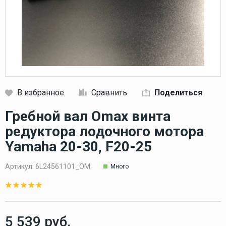
В избранное
Сравнить
Поделиться
Кликните, чтобы скопировать прямую ссылку
Гребной вал Omax винта
редуктора лодочного мотора
Yamaha 20-30, F20-25
Артикул:
6L24561101_OM
Много
5 539 руб.