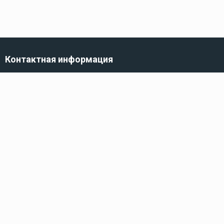
Контактная информация
г. Санкт-Петербург,
ул. Трефолева, 82
Телефон
8 (800) 100-10-10
222
Электронная почта
info@kidshop.ru
Каталог