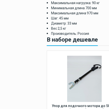
Защита для
Максимальная нагрузка: 90 кг
лодки
Минимальная длина 700 мм
Защита киля лод
Максимальная длина 970 мм
Шаг: 45 мм
Диаметр: 33 мм
Вес 2,5 кг
Производитель: Россия
В наборе дешевле
Упор для лодочного мотора до 50