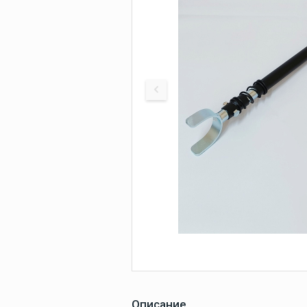
оборудование
СУДОВАЯ
Покрытие
палубное
МОРСКИ
Искусственное
палубное покры
ЗАПЧАС
Камбузное
оборудование
Дельные вещи
Навигация и
электроника
Описание