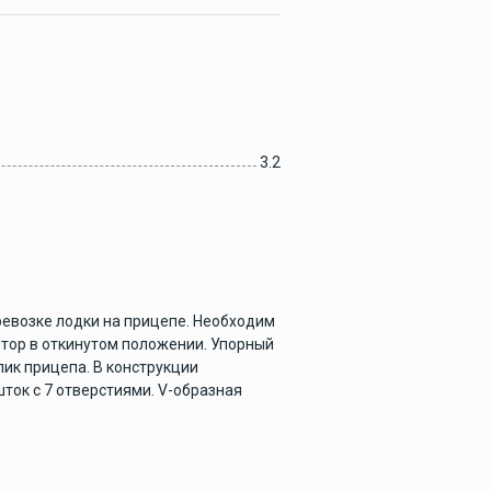
Аварийно-
спасательные
средства
3.2
Прицепы и слипование
Запчасти для моторов
ревозке лодки на прицепе. Необходим
тор в откинутом положении. Упорный
Запчасти для моторов
лик прицепа. В конструкции
Yamaha
ок с 7 отверстиями. V-образная
Вал гребного винта
Yamaha
Дистанционное
управление Yamaha