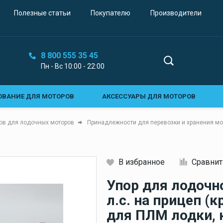
Звуковые сигналы
Полезные статьи
Покупателю
Производители
Электрические сигналы
Воздушные горны
8 800 555 35 45
Пн - Вс 10:00 - 22:00
Топливная система
Топливные баки для
ОВАНИЕ ДЛЯ МОТОРОВ
АКСЕССУАРЫ ДЛЯ МОТОРОВ
лодок
Стационарные топливные
ОВАНИЕ ДЛЯ ВОДОМЕТОВ
СИСТЕМЫ УПРАВЛЕНИЯ СУДНОМ
ов для лодочных моторов
Принадлежности для перевозки и хранения мо
баки
Ы КОНТРОЛЯ
ЭЛЕКТРООБОРУДОВАНИЕ
ОСВЕЩЕНИЕ
и
Судовая мебель и
В избранное
Сравнит
ЫЕ СИГНАЛЫ
СТЕКЛООЧИСТИТЕЛИ И ОСТЕКЛЕНИЕ
и
интерьер
Кликните, чтобы скопировать прямую ссылку
Упор для лодочн
Мебель для лодки
Е И ШВАРТОВНОЕ ОБОРУДОВАНИЕ
ТОПЛИВНАЯ СИСТЕМА
л.с. на прицеп (
Кресло для лодки
НИЧЕСКАЯ И ФАНОВАЯ СИСТЕМА
ПОМПЫ И ВОДОПРОВОД
для ПЛМ лодки, 
Морские