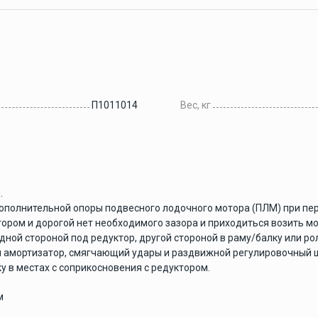
Аксессуары для
рыбалки
П1011014
Вес, кг
ие
Аксессуары для лодок
ПВХ
.
Винты гребные
дополнительной опоры подвесного лодочного мотора (ПЛМ) при пе
ром и дорогой нет необходимого зазора и приходиться возить мо
Гребные винты Yamaha
дной стороной под редуктор, другой стороной в раму/балку или ро
Гребные винты Yamaha
амортизатор, смягчающий удары и раздвижной регулировочный шт
60-140 л.с.
у в местах с соприкосновения с редуктором.
Лодочные моторы
м