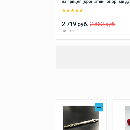
на прицеп (кронштейн опорный д
ПЛМ лодки, катера)
2 719 руб.
2 862 руб.
За
1 шт