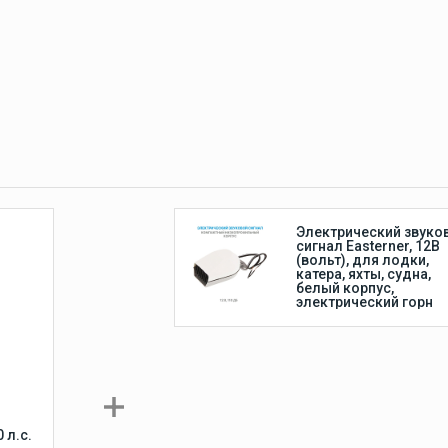
Лодочные моторы
Suzuki
ки
Лодочные моторы Suzuki
4-тактные
Электрический звуко
сигнал Easterner, 12В
(вольт), для лодки,
катера, яхты, судна,
белый корпус,
электрический горн
 л.с.