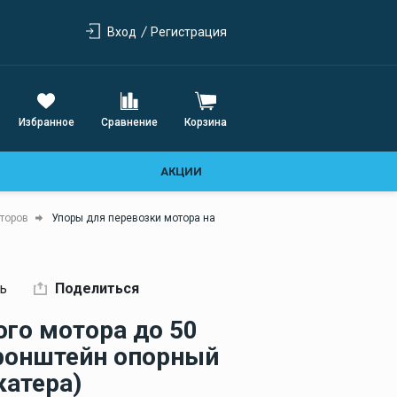
Предохранители
Стеклоочистители и
автоматическикие 120А
остекление
Вход
Регистрация
Предохранители
Стеклоочистители
автоматическикие 60А
Электроприводы
Предохранители
стеклоочистителя
автоматическикие 80А
Избранное
Сравнение
Корзина
Сантехническая и
фановая система
АКЦИИ
Фановая система для
лодки
торов
Упоры для перевозки мотора на
Судовые унитазы
Отопление и
ь
Поделиться
вентиляция
ого мотора до 50
кронштейн опорный
катера)
Люки и фурнитура