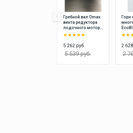
Гребной вал Omax
Горн 
винта редуктора
мног
лодочного мотора
EcoBl
Yamaha 20-30, F20-
комп
25
насо
пере
5 262 руб.
2 628
возд
5 539 руб.
2 7
звуко
пнев
туман
плас
балл