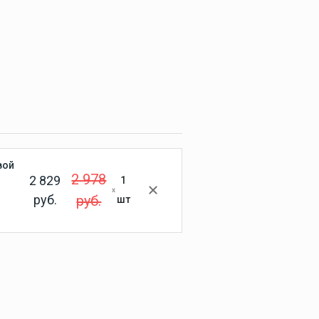
Крепления гребных
винтов Yamaha
Система зажигания
Yamaha
Система запуска Yamaha
Система охлаждения
Yamaha
Топливная система
Yamaha
Чека и кнопка остановки
вой
Yamaha
2 978
2 829
1
руб.
руб.
шт