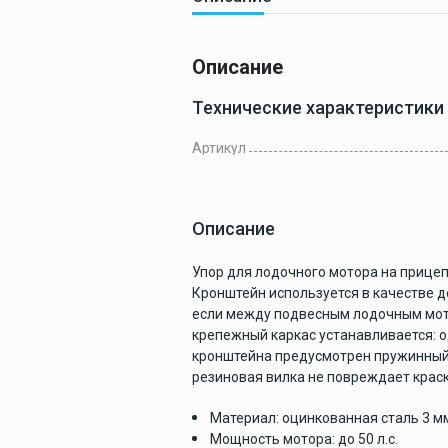
Готовые
Описание
комплекты
Технические характеристики
Артикул
Техобслуживан
и покраска
Описание
Упор для лодочного мотора на прицеп
Тенты и чехлы
Кронштейн используется в качестве 
если между подвесным лодочным мото
крепежный каркас устанавливается: о
кронштейна предусмотрен пружинный 
резиновая вилка не повреждает краск
Лодки
Материал: оцинкованная сталь 3 м
Мощность мотора: до 50 л.с.