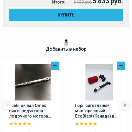
5 833 руб.
Итого:
6 139 руб.
КУПИТЬ
Добавить в набор
Гребной вал Omax
Горн сигнальный
винта редуктора
многоразовый
лодочного мотора
EcoBlast (Канада) в
Yamaha 20-30, F20-25
комплекте с насосом,
перезаряжаемый
воздушный звуковой