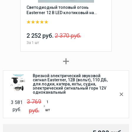
Светодиодный топовый огонь
Easterner 12 В LED клотиковый на
стойке 190 мм для лодки, катера,
судна (круговой, стояночный,
якорный) влагозащищенный
2 252 руб.
2 370 руб.
За
1 шт
Врезной электрический звуковой
сигнал Easterner, 12В (вольт), 110 ДБ,
для лодки, катера, яхты, судна,
электрический сигнальный горн 12V
одноканальный
3 769
3 581
1
руб.
руб.
шт