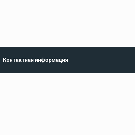
Контактная информация
г. Санкт-Петербург,
ул. Трефолева, 82
Телефон
8 (800) 100-10-10
222
Электронная почта
info@kidshop.ru