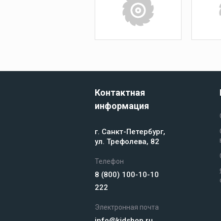
оборудование
СУДОВАЯ
Покрытие
палубное
МОРСКИ
Искусственное
палубное покры
ЗАПЧАС
Камбузное
оборудование
Контактная
информация
Дельные вещи
г. Санкт-Петербург,
ул. Трефолева, 82
Телефон
8 (800) 100-10-10
Навигация и
222
электроника
Электронная почта
info@kidshop.ru