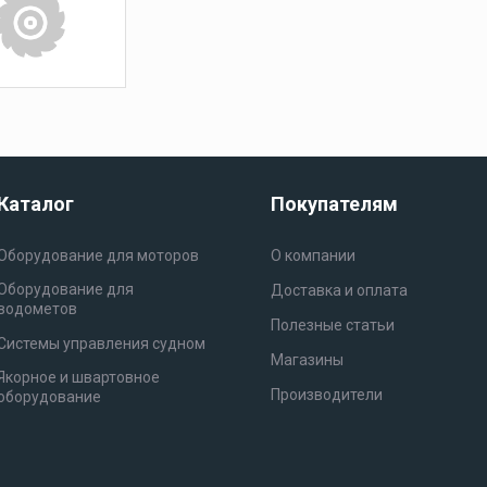
аудиосистемы
 МЕБЕЛЬ И ИНТЕРЬЕР
ПАЛУБНОЕ ОБОРУДОВАНИЕ
Морская акустика и
магнитолы
Е АУДИОСИСТЕМЫ
ЛЮКИ И ФУРНИТУРА
ВИНТЫ ГРЕ
Морские магнитолы
тие
ТИ ДЛЯ МОТОРОВ
ЛОДКИ
ЛОДОЧНЫЕ МОТОРЫ
Кокпит и хранение
Каталог
Покупателям
Оборудование для моторов
О компании
Эхолоты и
Оборудование для
Доставка и оплата
картплоттеры
водометов
Полезные статьи
Системы управления судном
Магазины
Якорное и швартовное
Производители
оборудование
Зарядные устройства