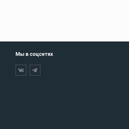
Люки для лодки
Палубные люки
БНЫЕ
Смотровые люки
Такелаж и парусное
снаряжение
Мы в соцсетях
Радиосвязь и
коммуникация
Аккумуляторы