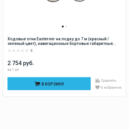
Ходовые огни Easterner на лодку до 7 м (красный /
зеленый цвет), навигационные бортовые габаритные
огни для маломерного судна (катер, моторная лодка, в
0
т.ч. ПВХ, НДНД, яхта)
2 754 руб.
за
1 шт
Сравнить
В КОРЗИНУ
В избранное