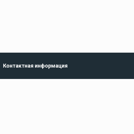
Контактная информация
г. Санкт-Петербург,
ул. Трефолева, 82
Телефон
8 (800) 100-10-10
222
Электронная почта