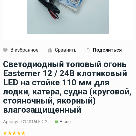
В избранное
Сравнить
Поделиться
Кликните, чтобы скопировать прямую ссылку
Светодиодный топовый огонь
Easterner 12 / 24В клотиковый
LED на стойке 110 мм для
лодки, катера, судна (круговой,
стояночный, якорный)
влагозащищенный
Артикул:
C14016LED-2
Много