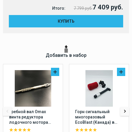
7 409 руб.
Итого:
7 799 руб.
КУПИТЬ
Добавить в набор
Гребной вал Omax
Горн сигнальный
винта редуктора
многоразовый
лодочного мотора
EcoBlast (Канада) в
Yamaha 20-30, F20-25
комплекте с насосом,