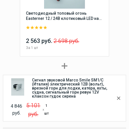
Светодиодный топовый огонь
Easterner 12 / 24В клотиковый LED на
стойке 110 мм для лодки, катера,
судна (круговой, стояночный,
якорный) влагозащищенный
2 563 руб.
2 698 руб.
За
1 шт
Сигнал звуковой Marco Smile SM1/C
(Италия) электрический 12В (вольт),
врезной горн для лодки, катера, яхты,
судна, сигнальный горн ревун 12V
клаксон гудок сирена
5 101
4 846
1
руб.
руб.
шт