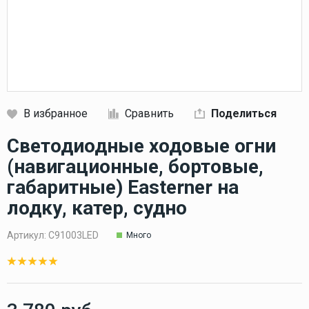
В избранное
Сравнить
Поделиться
Кликните, чтобы скопировать прямую ссылку
Светодиодные ходовые огни
(навигационные, бортовые,
габаритные) Easterner на
лодку, катер, судно
Артикул:
C91003LED
Много