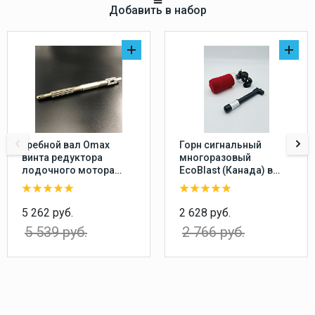
Добавить в набор
Гребной вал Omax
Горн сигнальный
винта редуктора
многоразовый
лодочного мотора
EcoBlast (Канада) в
Yamaha 20-30, F20-25
комплекте с насосом,
перезаряжаемый
воздушный звуковой
5 262 руб.
2 628 руб.
сигнал
5 539 руб.
2 766 руб.
пневматический
туманный горн,
пластиковый баллон