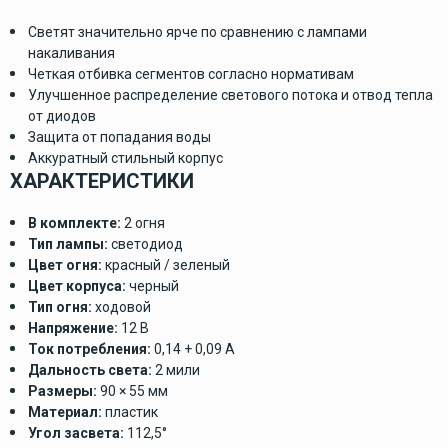
Светят значительно ярче по сравнению с лампами
накаливания
Четкая отбивка сегментов согласно нормативам
Улучшенное распределение светового потока и отвод тепла
от диодов
Защита от попадания воды
Аккуратный стильный корпус
ХАРАКТЕРИСТИКИ
В комплекте:
2 огня
Тип лампы:
светодиод
Цвет огня:
красный / зеленый
Цвет корпуса:
черный
Тип огня:
ходовой
Напряжение:
12 В
Ток потребления:
0,14 + 0,09 А
Дальность света:
2 мили
Размеры:
90 × 55 мм
Материал:
пластик
Угол засвета:
112,5°