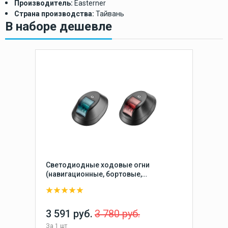
Производитель:
Easterner
Страна производства:
Тайвань
В наборе дешевле
Светодиодные ходовые огни
(навигационные, бортовые,
габаритные) Easterner на лодку, катер,
судно
3 591 руб.
3 780 руб.
За
1 шт