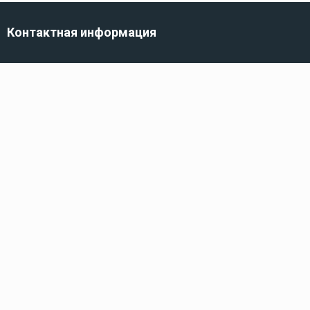
Контактная информация
г. Санкт-Петербург,
ул. Трефолева, 82
Телефон
8 (800) 100-10-10
222
Электронная почта
info@kidshop.ru
Каталог
Оборудование для моторов
Оборудование для водометов