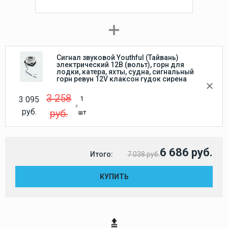
Сигнал звуковой Youthful (Тайвань)
электрический 12В (вольт), горн для
лодки, катера, яхты, судна, сигнальный
горн ревун 12V клаксон гудок сирена
3 258
3 095
1
руб.
руб.
шт
6 686 руб.
Итого:
7 038 руб.
КУПИТЬ