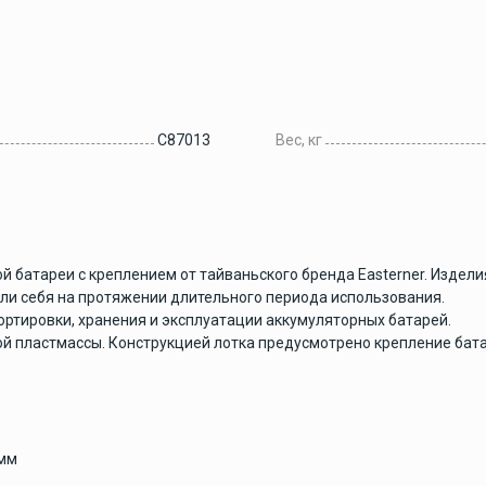
Аксессуары для
рыбалки
C87013
Вес, кг
ие
Аксессуары для лодок
ПВХ
й батареи с креплением от тайваньского бренда Easterner. Изде
али себя на протяжении длительного периода использования.
Винты гребные
ртировки, хранения и эксплуатации аккумуляторных батарей.
кой пластмассы. Конструкцией лотка предусмотрено крепление ба
Гребные винты Yamaha
Гребные винты Yamaha
60-140 л.с.
Лодочные моторы
 мм