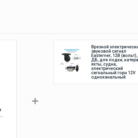
Лодочные моторы
Suzuki
ки
Лодочные моторы Suzuki
4-тактные
Врезной электрическ
звуковой сигнал
Easterner, 12В (вольт),
ДБ, для лодки, катера
яхты, судна,
электрический
сигнальный горн 12V
одноканальный
я
 и