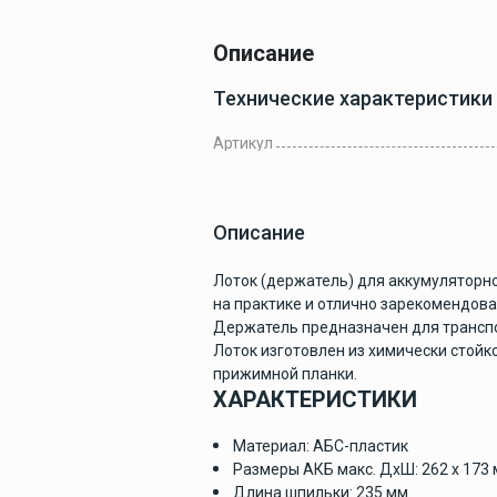
Описание
Готовые
комплекты
Технические характеристики
Артикул
Техобслуживан
и покраска
Описание
Лоток (держатель) для аккумуляторно
на практике и отлично зарекомендов
Тенты и чехлы
Держатель предназначен для транспо
Лоток изготовлен из химически стой
прижимной планки.
ХАРАКТЕРИСТИКИ
Материал: АБС-пластик
Лодки
Размеры АКБ макс. ДхШ: 262 х 173
Длина шпильки: 235 мм