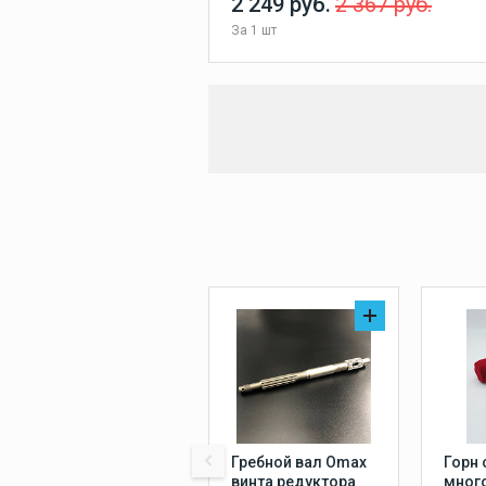
2 249 руб.
2 367 руб.
За
1 шт
Гребной вал Omax
Горн 
винта редуктора
мног