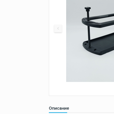
оборудование
СУДОВАЯ
Покрытие
палубное
МОРСКИ
Искусственное
палубное покры
ЗАПЧАС
Камбузное
оборудование
Дельные вещи
Навигация и
электроника
Описание