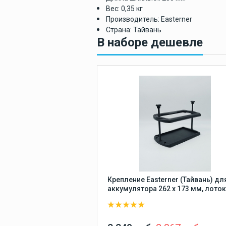
Защита для
лодки
Вес: 0,35 кг
Производитель: Easterner
Защита киля лод
Страна: Тайвань
В наборе дешевле
Крепление Easterner (Тайвань) дл
аккумулятора 262 х 173 мм, лоток
держатель для АКБ в лодку, катер
др. технику