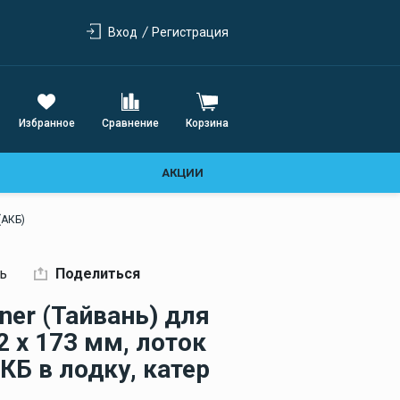
Предохранители
Стеклоочистители и
автоматическикие 120А
остекление
Вход
Регистрация
Предохранители
Стеклоочистители
автоматическикие 60А
Электроприводы
Предохранители
стеклоочистителя
автоматическикие 80А
Избранное
Сравнение
Корзина
Сантехническая и
фановая система
АКЦИИ
Фановая система для
лодки
(АКБ)
Судовые унитазы
ь
Поделиться
Отопление и
вентиляция
ner (Тайвань) для
 х 173 мм, лоток
КБ в лодку, катер
Люки и фурнитура