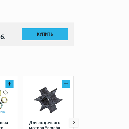
КУПИТЬ
б.
тера
Для лодочного
Для лодочного
го
мотора Yamaha
мотора Yamaha /