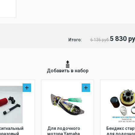
5 830 ру
Итого:
6 136 руб.
Добавить в набор
сигнальный
Для лодочного
Бендикс стар
оразовый
мотора Yamaha
для лодочно