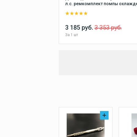
л.с. ремкомплект помпы охлажде
каталожный номер 61NW00781100
61N-W0078-11-00, пр-во Omax
(Тайвань)
3 185 руб.
3 353 руб.
За
1 шт