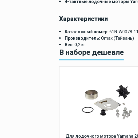
Защита для
4-тактные лодочные моторы Yam
лодки
Защита киля лод
Характеристики
Каталожный номер:
61N-W0078-11
Производитель:
Omax (Тайвань)
Вес:
0,2 кг
В наборе дешевле
Для лодочного мотора Yamaha 20