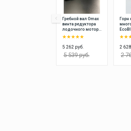
Гребной вал Omax
Горн 
винта редуктора
мног
лодочного мотора
EcoBl
Yamaha 20-30, F20-
комп
25
насо
пере
5 262 руб.
2 628
возд
5 539 руб.
2 7
звуко
пнев
туман
плас
балл