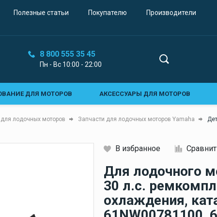
Звуковые сигналы
Полезные статьи
Покупателю
Производители
Электрические сигналы
Воздушные горны
8 800 555 35 45
Пн - Вс 10:00 - 22:00
Топливная система
Топливные баки для
ОВАНИЕ ДЛЯ МОТОРОВ
АКСЕССУАРЫ ДЛЯ МОТОРОВ
лодок
Стационарные топливные
ОВАНИЕ ДЛЯ ВОДОМЕТОВ
СИСТЕМЫ УПРАВЛЕНИЯ СУДНОМ
 для лодочных моторов
Запчасти для лодочных моторов Yamaha
Де
баки
Ы КОНТРОЛЯ
ЭЛЕКТРООБОРУДОВАНИЕ
ОСВЕЩЕНИЕ
и
В избранное
Сравнит
Судовая мебель и
ЫЕ СИГНАЛЫ
СТЕКЛООЧИСТИТЕЛИ И ОСТЕКЛЕНИЕ
и
интерьер
Кликните, чтобы скопировать прямую ссылку
Для лодочного м
Мебель для лодки
Е И ШВАРТОВНОЕ ОБОРУДОВАНИЕ
ТОПЛИВНАЯ СИСТЕМА
30 л.с. ремкомп
Кресло для лодки
охлаждения, ка
НИЧЕСКАЯ И ФАНОВАЯ СИСТЕМА
ПОМПЫ И ВОДОПРОВОД
61NW00781100, 6
Морские