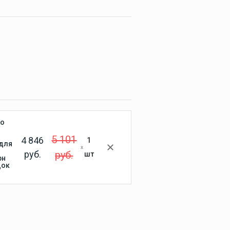
Крепления гребных
винтов Yamaha
Система зажигания
Yamaha
Система запуска Yamaha
Система охлаждения
Yamaha
Топливная система
Yamaha
Чека и кнопка остановки
Yamaha
co
5 101
4 846
1
 для
руб.
руб.
шт
рн
док