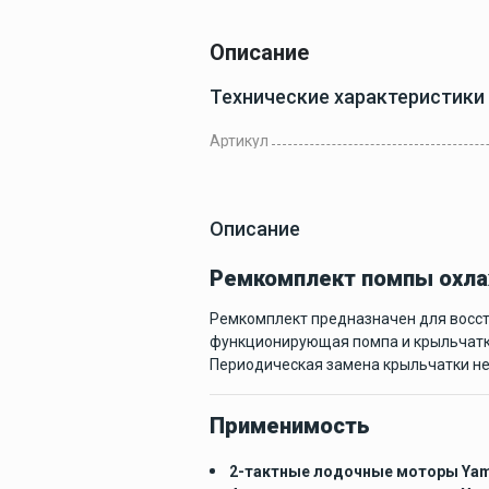
Описание
Готовые
комплекты
Технические характеристики
Артикул
Техобслуживан
и покраска
Описание
Ремкомплект помпы охла
Тенты и чехлы
Ремкомплект предназначен для восст
функционирующая помпа и крыльчатка
Периодическая замена крыльчатки не
Применимость
Лодки
2-тактные лодочные моторы Yam