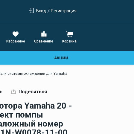
Предохранители
Стеклоочистители и
автоматическикие 120А
остекление
Вход
Регистрация
Предохранители
Стеклоочистители
автоматическикие 60А
Электроприводы
Предохранители
стеклоочистителя
автоматическикие 80А
Избранное
Сравнение
Корзина
Сантехническая и
фановая система
АКЦИИ
Фановая система для
лодки
тали системы охлаждения для Yamaha
Судовые унитазы
ь
Поделиться
Отопление и
вентиляция
отора Yamaha 20 -
лект помпы
таложный номер
1N-W0078-11-00,
Люки и фурнитура