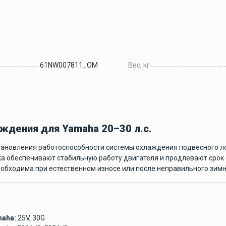
Аксессуары для
рыбалки
61NW007811_OM
Вес, кг
ие
Аксессуары для лодок
ПВХ
ждения для Yamaha 20–30 л.с.
Винты гребные
ановления работоспособности системы охлаждения подвесного л
 обеспечивают стабильную работу двигателя и продлевают срок 
Гребные винты Yamaha
обходима при естественном износе или после неправильного зимн
Гребные винты Yamaha
60-140 л.с.
Лодочные моторы
aha:
25V, 30G