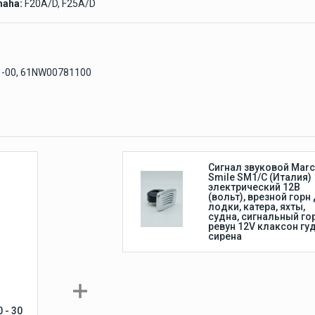
Лодочные моторы
aha:
F20A/D, F25A/D
Suzuki
ки
Лодочные моторы Suzuki
4-тактные
-00, 61NW00781100
Сигнал звуковой Mar
Smile SM1/C (Италия)
электрический 12В
(вольт), врезной горн
лодки, катера, яхты,
судна, сигнальный го
ревун 12V клаксон гу
сирена
 - 30