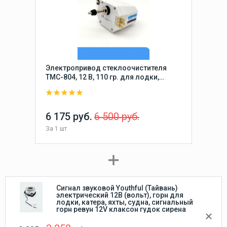
Электропривод стеклоочистителя
TMC-804, 12 В, 110 гр. для лодки,
катера, яхты м др. техники,
электрический мотор привода для
лодочных стеклоочистителей
(дворников) маломерных судов
6 175 руб.
6 500 руб.
За
1 шт
Сигнал звуковой Youthful (Тайвань)
электрический 12В (вольт), горн для
лодки, катера, яхты, судна, сигнальный
горн ревун 12V клаксон гудок сирена