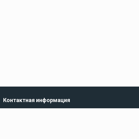
Контактная информация
г. Санкт-Петербург,
ул. Трефолева, 82
Телефон