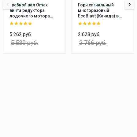
Гребной вал Omax
Горн сигнальный
винта редуктора
многоразовый
лодочного мотора
EcoBlast (Канада) в
Yamaha 20-30, F20-25
комплекте с насосом,
перезаряжаемый
воздушный звуковой
5 262 руб.
2 628 руб.
сигнал
5 539 руб.
2 766 руб.
пневматический
туманный горн,
пластиковый баллон