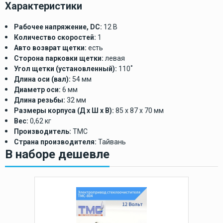
Характеристики
Рабочее напряжение, DC:
12 В
Количество скоростей:
1
Авто возврат щетки:
есть
Сторона парковки щетки:
левая
Угол щетки (установленный):
110˚
Длина оси (вал):
54 мм
Диаметр оси:
6 мм
Длина резьбы:
32 мм
Размеры корпуса (Д х Ш х В):
85 х 87 х 70 мм
Вес:
0,62 кг
Производитель:
TMC
Страна производителя:
Тайвань
В наборе дешевле