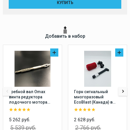
КУПИТЬ
Добавить в набор
Гребной вал Omax
Горн сигнальный
винта редуктора
многоразовый
лодочного мотора
EcoBlast (Канада) в
Yamaha 20-30, F20-25
комплекте с насосом,
перезаряжаемый
воздушный звуковой
5 262 руб.
2 628 руб.
сигнал
5 539 руб.
2 766 руб.
пневматический