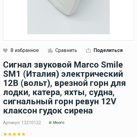
В избранное
Сравнить
Поделиться
Кликните, чтобы скопировать прямую ссылку
Сигнал звуковой Marco Smile
SM1 (Италия) электрический
12В (вольт), врезной горн для
лодки, катера, яхты, судна,
сигнальный горн ревун 12V
клаксон гудок сирена
Артикул:
13210122
Много