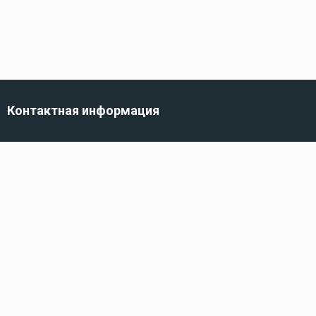
Контактная информация
г. Санкт-Петербург,
ул. Трефолева, 82
Телефон
8 (800) 100-10-10
222
Электронная почта
info@kidshop.ru