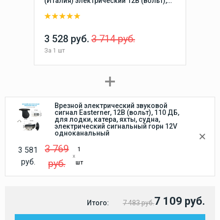
(Италия) электрический 12В (вольт),
врезной горн для лодки, катера, яхты,
судна, сигнальный горн ревун 12V
клаксон гудок сирена
3 528 руб.
3 714 руб.
За
1 шт
Врезной электрический звуковой
сигнал Easterner, 12В (вольт), 110 ДБ,
для лодки, катера, яхты, судна,
электрический сигнальный горн 12V
одноканальный
3 769
3 581
1
руб.
руб.
шт
7 109 руб.
Итого:
7 483 руб.