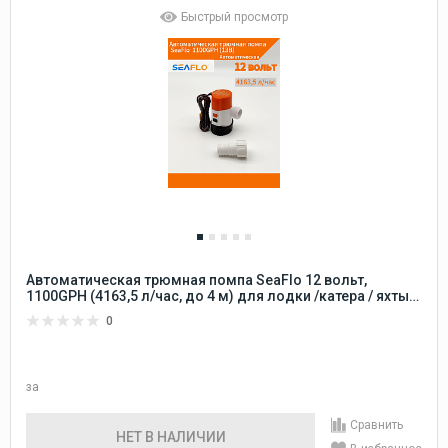
Быстрый просмотр
Автоматическая трюмная помпа SeaFlo 12 вольт,
1100GPH (4163,5 л/час, до 4 м) для лодки /катера / яхты
водооткачивающая, насос водяной трюмный
0
электрический 12 В осушительный для откачки воды на
судне
за
Сравнить
НЕТ В НАЛИЧИИ