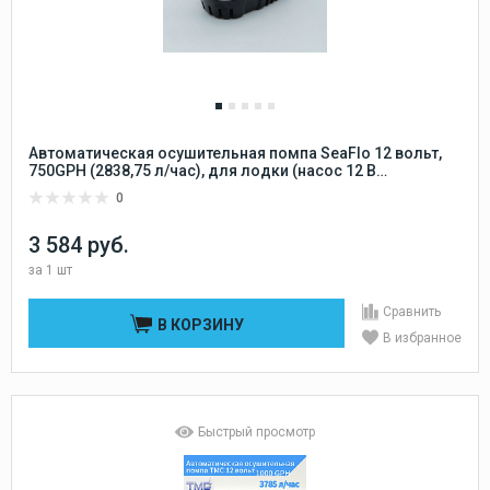
Автоматическая осушительная помпа SeaFlo 12 вольт,
750GPH (2838,75 л/час), для лодки (насос 12 В
осушительный для откачки воды на судне / помпа
0
водооткачивающая трюмная)
3 584 руб.
за
1 шт
Сравнить
В КОРЗИНУ
В избранное
Быстрый просмотр