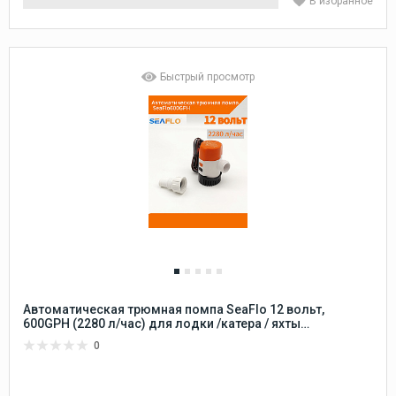
В избранное
Быстрый просмотр
Автоматическая трюмная помпа SeaFlo 12 вольт,
600GPH (2280 л/час) для лодки /катера / яхты
водооткачивающая, насос водяной трюмный
0
электрический 12 В осушительный для откачки воды на
судне