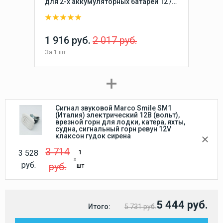
для 2-х аккумуляторных батарей 12 /
24 В, OFF-1-BOTH-2 (2 АКБ) 250А
(механический поворотный
размыкатель ключ массы
аккумулятора)
1 916 руб.
2 017 руб.
За
1 шт
Сигнал звуковой Marco Smile SM1
(Италия) электрический 12В (вольт),
врезной горн для лодки, катера, яхты,
судна, сигнальный горн ревун 12V
клаксон гудок сирена
3 714
3 528
1
руб.
руб.
шт
5 444 руб.
Итого:
5 731 руб.