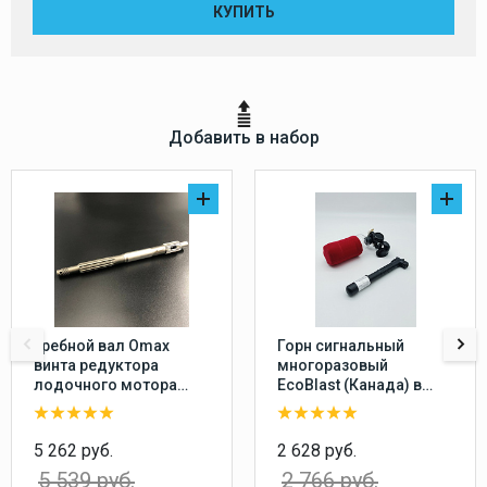
КУПИТЬ
Добавить в набор
Гребной вал Omax
Горн сигнальный
винта редуктора
многоразовый
лодочного мотора
EcoBlast (Канада) в
Yamaha 20-30, F20-25
комплекте с насосом,
перезаряжаемый
воздушный звуковой
5 262 руб.
2 628 руб.
сигнал
5 539 руб.
2 766 руб.
пневматический