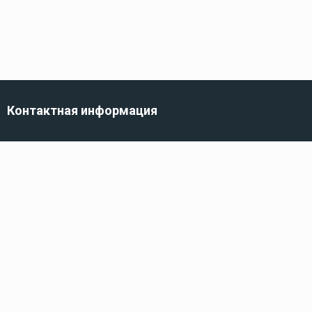
Контактная информация
г. Санкт-Петербург,
ул. Трефолева, 82
Телефон
8 (800) 100-10-10
222
Электронная почта
info@kidshop.ru