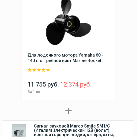
Для лодочного мотора Yamaha 60 -
140 л.с. гребной винт Marine Rocket
серии Prime, 21 шаг, 3x13-1/4x21,
алюминиевый 15 шлицов
11 755 руб.
12 374 руб.
За
1 шт
Сигнал звуковой Marco Smile SM1/C
(Италия) электрический 12В (вольт),
врезной горн для лодки, катера, яхты,