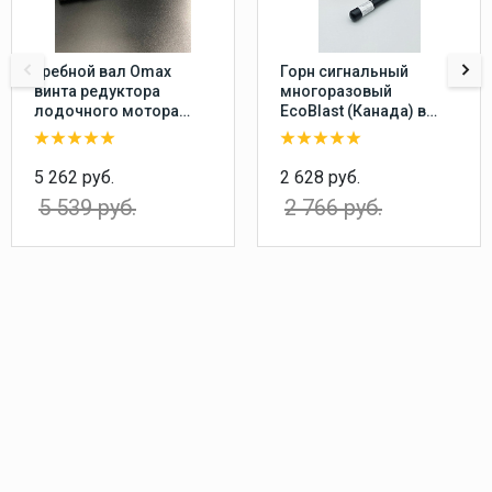
Гребной вал Omax
Горн сигнальный
винта редуктора
многоразовый
лодочного мотора
EcoBlast (Канада) в
Yamaha 20-30, F20-25
комплекте с насосом,
перезаряжаемый
воздушный звуковой
5 262 руб.
2 628 руб.
сигнал
5 539 руб.
2 766 руб.
пневматический
туманный горн,
пластиковый баллон