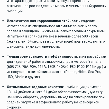
Это гарантирует практически нулевую пористость,
оптимальное распределение массы и минимальный уровень
вибраций.
Исключительная коррозионная стойкость:
изделие
изготовлено из специального алюминиево-магниевого
сплава и защищено 3-х слойным лакокрасочным покрытием.
Испытания в соляном тумане в течение более 500 часов
(эквивалент 6+ месяцев в солёной воде) подтверждают его
феноменальную долговечность.
Точная совместимость и эффективность:
винт разработан
для идеальной работы с широким рядом моторов Yamaha
(60F, 70B, 75A, 90A, 115A, 130B, 140B/C, F80, F100, F115 и др.) и
их популярных китайских аналогов (Parsun, Hidea, Sea Pro,
HDX, Marlin и других).
Оптимальные ходовые качества:
комбинация диаметра
13-1/4 дюймов и шага 21 дюйм обеспечивает мощную тягу
на низких оборотах, уверенный выход на глиссирование при
средней загрузке и эффективную работу на крейсерской
скорости.